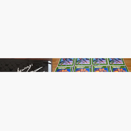
NIX
管理人日記
深夜の来訪者