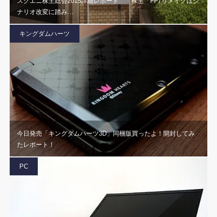
スクエニ株主総会2015詳細レポート 株主「FF7リメイクはシ
ナリオ改変に踏み…
キングダムハーツ
今日発売「キングダムハーツ3D」同梱版買ったよ！開封してみ
たレポート！
PC