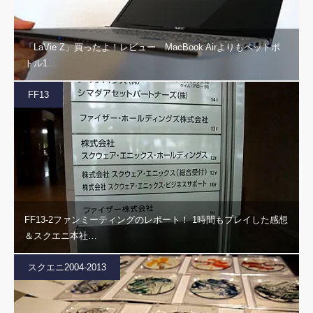
「LaVie Z」買ったよ！レビュー MacBook Airよりもペットボ
トル1…
FF13
FF13-2ファンミーティングのレポート！ 1時間もプレイした感想
＆スクエニ本社…
スクエニ2004-2013