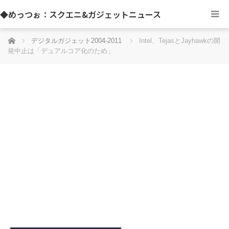
◆めっつぉ：スクエニ&ガジェットニュース
ホーム
デジタルガジェット2004-2011
Intel、TejasとJayhawkの開
発中止は「デュアルコア化のため」