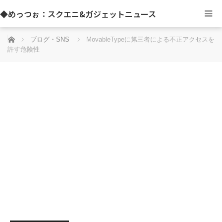
◆めっつぉ：スクエニ&ガジェットニュース
ホーム
ブログ・SNS
MovableTypeに第三者による不正アクセスを
許す危険性