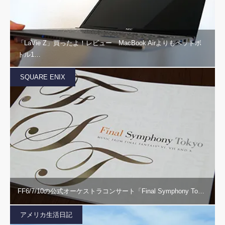
「LaVie Z」買ったよ！レビュー MacBook Airよりもペットボ
トル1…
SQUARE ENIX
FF6/7/10の公式オーケストラコンサート「Final Symphony To…
アメリカ生活日記