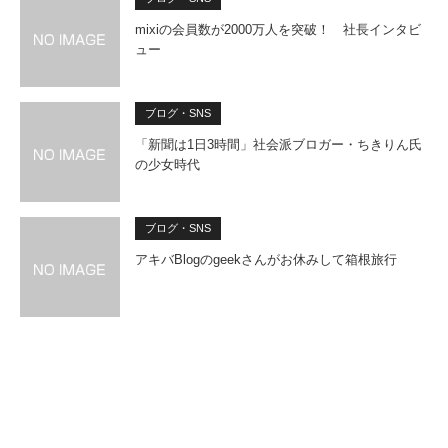
mixiの会員数が2000万人を突破！ 社長インタビ
ュー
ブログ・SNS
「新聞は1日3時間」社会派ブロガー・ちきりん氏
の少女時代
ブログ・SNS
アキバBlogのgeekさんがお休みして箱根旅行