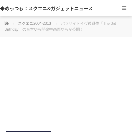
◆めっつぉ：スクエニ&ガジェットニュース
ホーム
スクエニ2004-2013
パラサイトイヴ後継作「The 3rd
Birthday」の台本やら開発中画面やらが公開！