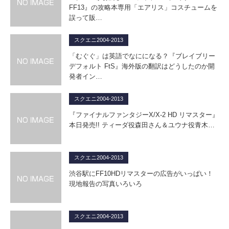
FF13』の攻略本専用「エアリス」コスチュームを
誤って販…
スクエニ2004-2013
「むぐぐ」は英語でなにになる？『ブレイブリー
デフォルト FtS』海外版の翻訳はどうしたのか開
発者イン…
スクエニ2004-2013
『ファイナルファンタジーX/X-2 HD リマスター』
本日発売!! ティーダ役森田さん＆ユウナ役青木…
スクエニ2004-2013
渋谷駅にFF10HDリマスターの広告がいっぱい！
現地報告の写真いろいろ
スクエニ2004-2013