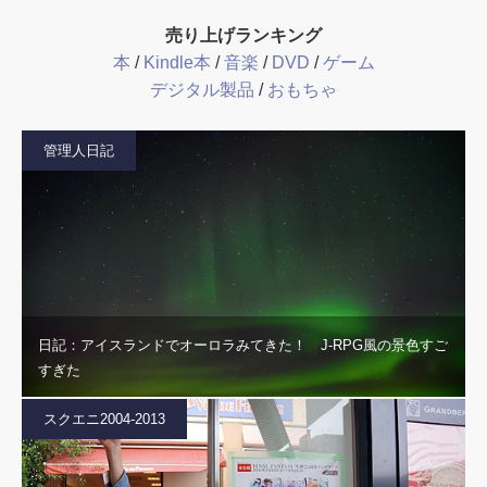
売り上げランキング
本
/
Kindle本
/
音楽
/
DVD
/
ゲーム
デジタル製品
/
おもちゃ
管理人日記
日記：アイスランドでオーロラみてきた！ J-RPG風の景色すご
すぎた
スクエニ2004-2013