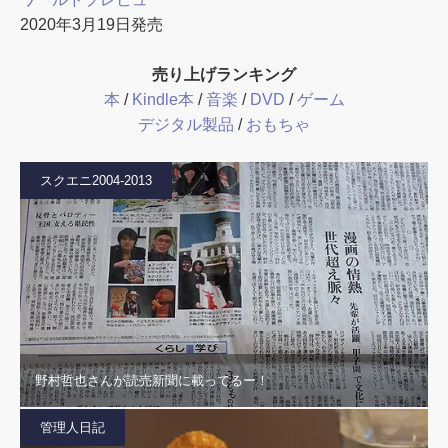
2020年3月19日発売
売り上げランキング
本
/
Kindle本
/
音楽
/
DVD
/
ゲーム
デジタル製品
/
おもちゃ
スクエニ2004-2013
野村哲也さんが読売新聞に載ってるー！
管理人日記