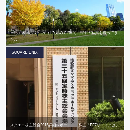
日記：米国ボストンに住み始めて2週間。街中の写真を撮ってき
たよ
SQUARE ENIX
スクエニ株主総会2015詳細レポート 株主「FF7リメイクはシ