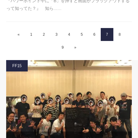
『パワーポイント中に「B」を押すと画面がブラックアウトする
って知ってた？』 知ら...…
«
1
2
3
4
5
6
7
8
9
»
FF15