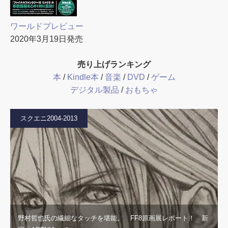
ワールドプレビュー
2020年3月19日発売
売り上げランキング
本
/
Kindle本
/
音楽
/
DVD
/
ゲーム
デジタル製品
/
おもちゃ
スクエニ2004-2013
野村哲也氏の繊細なタッチを堪能。 FF8原画展レポート！ 新