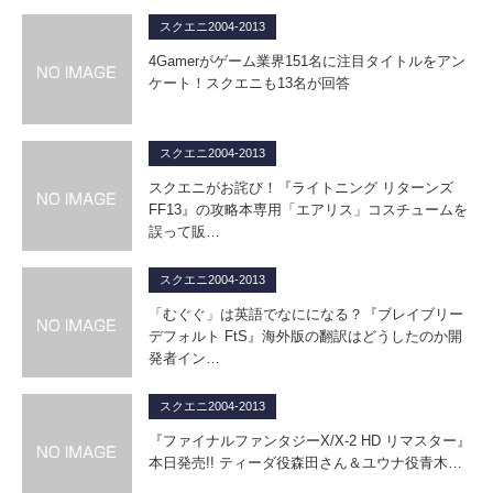
スクエニ2004-2013
4Gamerがゲーム業界151名に注目タイトルをアン
ケート！スクエニも13名が回答
スクエニ2004-2013
スクエニがお詫び！『ライトニング リターンズ
FF13』の攻略本専用「エアリス」コスチュームを
誤って販…
スクエニ2004-2013
「むぐぐ」は英語でなにになる？『ブレイブリー
デフォルト FtS』海外版の翻訳はどうしたのか開
発者イン…
スクエニ2004-2013
『ファイナルファンタジーX/X-2 HD リマスター』
本日発売!! ティーダ役森田さん＆ユウナ役青木…