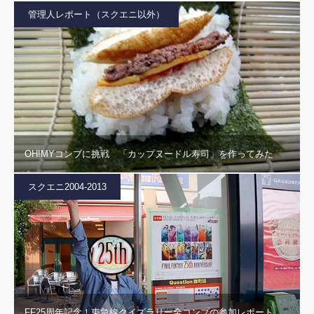
管理人レポート（スクエニ以外）
OH!MYコンブに挑戦 「カップヌードル寿司」を作ってみた
スクエニ2004-2013
FF25周年記念！東急線クイズラリー全コンプの参加レポート。