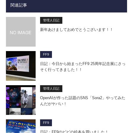
関連記事
管理人日記
新年あけましておめでとうございます！！
FF9
日記：今日から始まったFF9 25周年記念展にさっ
そく行ってきました！！
管理人日記
OpenAIが作った話題のSNS「Sora2」やってみた
んだがヤバい！
FF9
日記：FF9のビビの絵本を買いました！