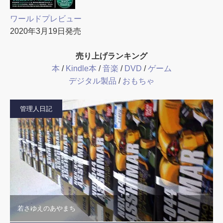
ワールドプレビュー
2020年3月19日発売
売り上げランキング
本
/
Kindle本
/
音楽
/
DVD
/
ゲーム
デジタル製品
/
おもちゃ
管理人日記
若さゆえのあやまち