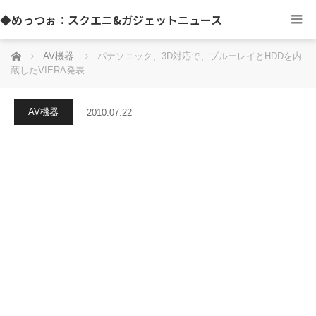
◆めっつぉ：スクエニ&ガジェットニュース
ホーム
AV機器
パナソニック、3D対応で、ブルーレイとHDDを内
蔵したVIERA発表
AV機器
2010.07.22