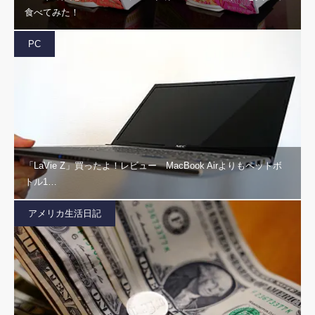
食べてみた！
PC
「LaVie Z」買ったよ！レビュー MacBook Airよりもペットボ
トル1…
アメリカ生活日記