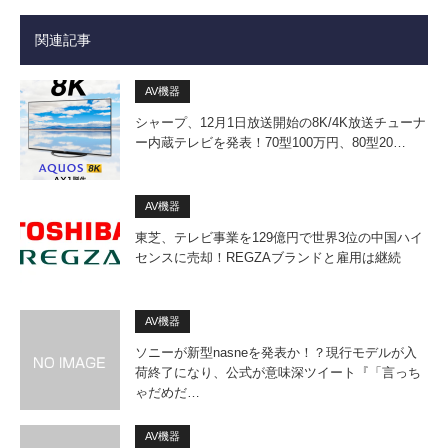
関連記事
AV機器
シャープ、12月1日放送開始の8K/4K放送チューナ
ー内蔵テレビを発表！70型100万円、80型20…
AV機器
東芝、テレビ事業を129億円で世界3位の中国ハイ
センスに売却！REGZAブランドと雇用は継続
AV機器
ソニーが新型nasneを発表か！？現行モデルが入
荷終了になり、公式が意味深ツイート『「言っち
ゃだめだ…
AV機器