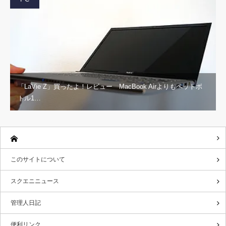
「LaVie Z」買ったよ！レビュー MacBook Airよりもペットボ
トル1…
このサイトについて
スクエニニュース
管理人日記
便利リンク