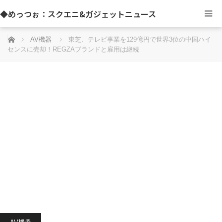
◆めっつぉ：スクエニ&ガジェットニュース
ホーム
AV機器
東芝、テレビ事業を129億円で世界3位の中国ハイ
センスに売却！REGZAブランドと雇用は継続