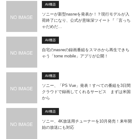
AV機器
ソニーが新型nasneを発表か！？現行モデルが入
荷終了になり、公式が意味深ツイート『「言っち
ゃだめだ…
AV機器
自宅のnasneの録画番組をスマホから再生できち
ゃう「torne mobile」アプリが公開！
AV機器
ソニー、「PS Vue」発表！すべての番組を3日間
クラウドで録画してくれるサービス まずは米国
から
AV機器
ソニー、4K放送用チューナーを10月発売！来年開
始の放送にも対応