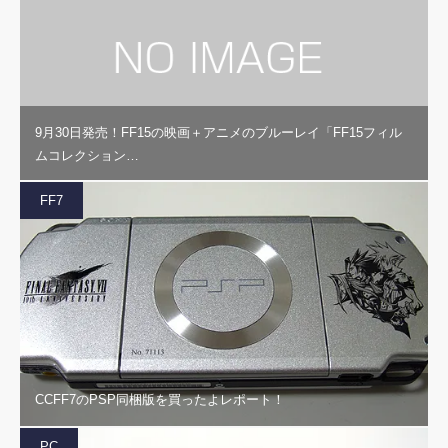
9月30日発売！FF15の映画＋アニメのブルーレイ「FF15フィル
ムコレクション…
FF7
CCFF7のPSP同梱版を買ったよレポート！
PC