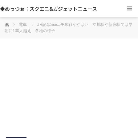
◆めっつぉ：スクエニ&ガジェットニュース
ホーム
電車
JR記念Suica争奪戦がやばい 立川駅や新宿駅では早
朝に100人越え 各地の様子