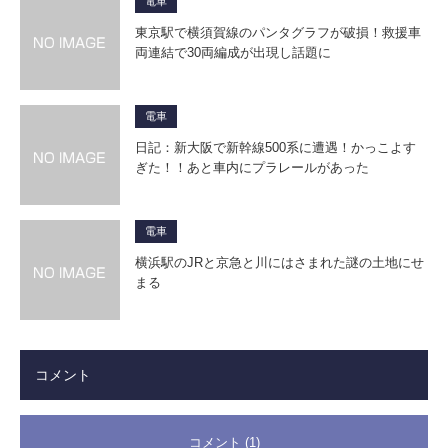
電車
東京駅で横須賀線のパンタグラフが破損！救援車
両連結で30両編成が出現し話題に
電車
日記：新大阪で新幹線500系に遭遇！かっこよす
ぎた！！あと車内にプラレールがあった
電車
横浜駅のJRと京急と川にはさまれた謎の土地にせ
まる
コメント
コメント (1)