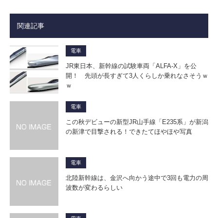
関連記事
電車
JR東日本、新幹線の試験車両「ALFA-X」を公
開！ 先頭が長すぎて3人くらしか乗れなさそうｗ
ｗ
電車
この秋デビューの新型JR山手線「E235系」が新潟
の新津で目撃される！できたてほやほや写真
電車
北陸新幹線は、金沢へ向かう途中で3回も電力の周
波数が変わるらしい