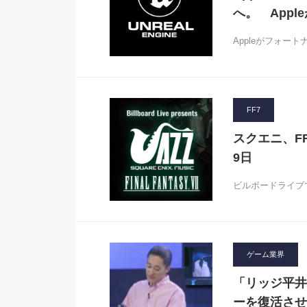
へ。 Appl
Appleがフォー
FF7
スクエニ、F
9日
ビルボードライブ
ゲーム業界
「リッジ平井
ーを復活させ