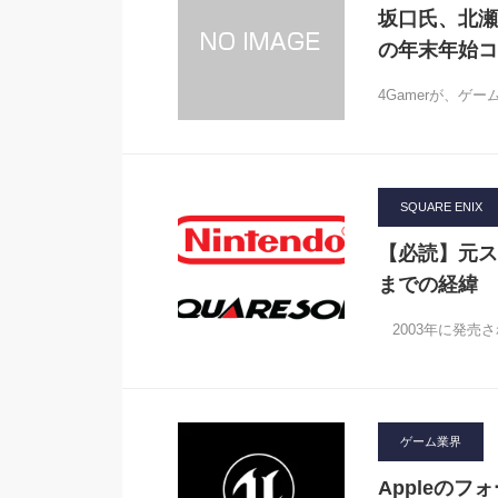
坂口氏、北瀬
の年末年始コ
4Gamerが、ゲ
SQUARE ENIX
【必読】元ス
までの経緯
2003年に発売
ゲーム業界
Appleのフ