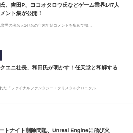
氏、吉田P、ヨコオタロウ氏などゲーム業界147人
メント集が公開！
ーム業界の著名人147名の年末年始コメントを集めて掲…
クエニ社長、和田氏が明かす！任天堂と和解する
された「ファイナルファンタジー・クリスタルクロニクル…
ォートナイト削除問題、Unreal Engineに飛び火