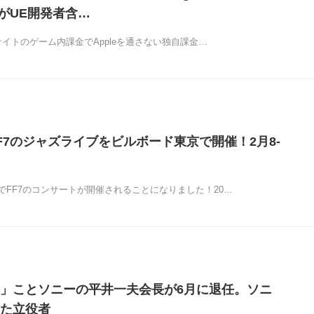
eがUE開発者含…
トナイトのゲーム内課金でAppleを通さない独自課金…
F7のジャズライブをビルボード東京で開催！2月8-
でFF7のコンサートが開催されることになりました！20…
」ことソニーの平井一夫会長が6月に退任。ソニ
た立役者