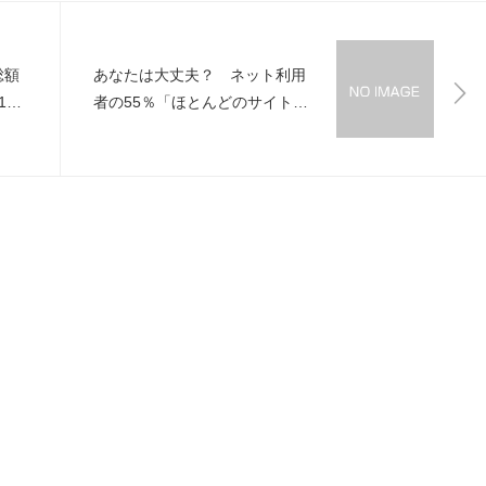
総額
あなたは大丈夫？ ネット利用
00
者の55％「ほとんどのサイトで
同一パスワードを使い回す」