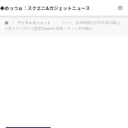
◆めっつぉ：スクエニ&ガジェットニュース
ホーム
デジタルガジェット
ソニー、日本時間1月7日午前10時よ
り米ラスベガスで新型Xperiaを発表！ネット生中継も