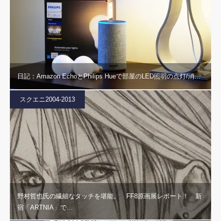
日記：Amazon EchoとPhilips Hueで部屋のLED照明の点灯/消…
スクエニ2004-2013
野村哲也氏の繊細なタッチを堪能。 FF8原画展レポート！ 新
宿「ARTNIA」で…