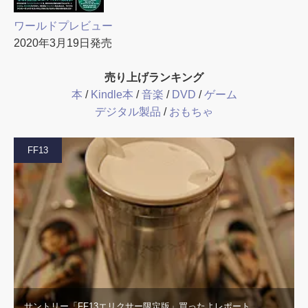
ワールドプレビュー
2020年3月19日発売
売り上げランキング
本
/
Kindle本
/
音楽
/
DVD
/
ゲーム
デジタル製品
/
おもちゃ
FF13
サントリー「FF13エリクサー限定版」買ったよレポート