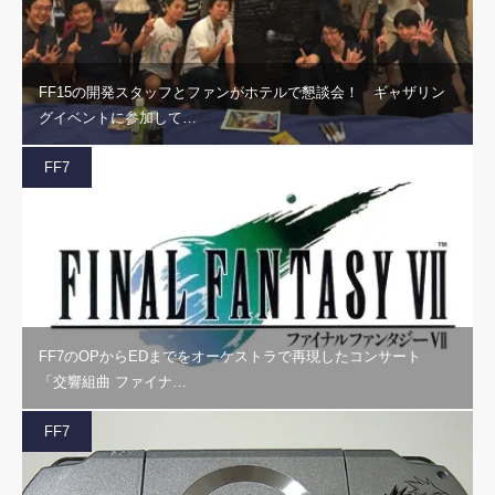
FF15の開発スタッフとファンがホテルで懇談会！ ギャザリン
グイベントに参加して…
FF7
FF7のOPからEDまでをオーケストラで再現したコンサート
「交響組曲 ファイナ…
FF7