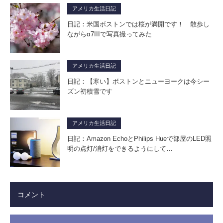
アメリカ生活日記
日記：米国ボストンでは桜が満開です！ 散歩し
ながらα7IIIで写真撮ってみた
アメリカ生活日記
日記：【寒い】ボストンとニューヨークは今シー
ズン初積雪です
アメリカ生活日記
日記：Amazon EchoとPhilips Hueで部屋のLED照
明の点灯/消灯をできるようにして…
コメント