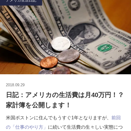
アメリカ生活日記
2018.09.29
日記：アメリカの生活費は月40万円！？
家計簿を公開します！
米国ボストンに住んでもうすぐ1年となりますが、
前回
の「仕事のやり方」
に続いて生活費の生々しい実態につ