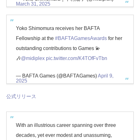
March 31, 2025
Yoko Shimomura receives her BAFTA
Fellowship at the
#BAFTAGamesAwards
for her
outstanding contributions to Games 💫
🎶
@midiplex
pic.twitter.com/K4TOfFvTbn
— BAFTA Games (@BAFTAGames)
April 9,
2025
公式リリース
With an illustrious career spanning over three
decades, yet ever modest and unassuming,