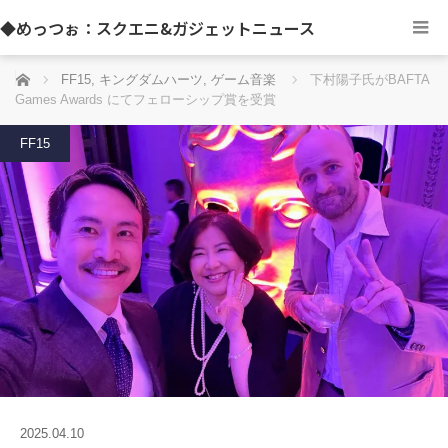
◆めっつぉ：スクエニ&ガジェットニュース
ホーム
FF15
,
キングダムハーツ
,
ゲーム音楽
下村陽子氏がBAFTA
Games Awards にてフェローシップ賞を受賞
FF15
2025.04.10