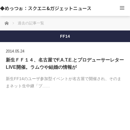
◆めっつぉ：スクエニ&ガジェットニュース
ホーム
過去の記事一覧
FF14
2014.05.24
新生ＦＦ１４、名古屋でF.A.T.E.とプロデューサーレター
LIVE開催。ラムウや結婚の情報が
新生FF14のユーザ参加型イベントが名古屋で開催され、そのま
まネット生中継「プ...…