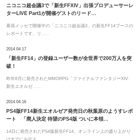
ニコニコ超会議3で「新生FFXIV」出張プロデューサーレ
ターLIVE Part1が開催ゲストのリード…
幕張メッセで開催中の「ニコニコ超会議3」の新生FF14ブースの
レポートです。リ...…
2014.04.17
「新生FF14」の登録ユーザー数が全世界で200万人を突
破！
昨年8月に発売されたMMORPG「ファイナルファンタジーXIV:
新生エオルゼ...…
2014.04.16
PS4版FF14新生エオルゼア発売日の秋葉原のようすレポ
ート 「廃人決定 待望のPS4版 ついに本領…
14日に発売されたPS4版新生FF14。オンライン上の盛り上がり
はすでにお伝え...…