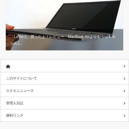
「LaVie Z」買ったよ！レビュー MacBook Airよりもペットボ
トル1…
このサイトについて
スクエニニュース
管理人日記
便利リンク