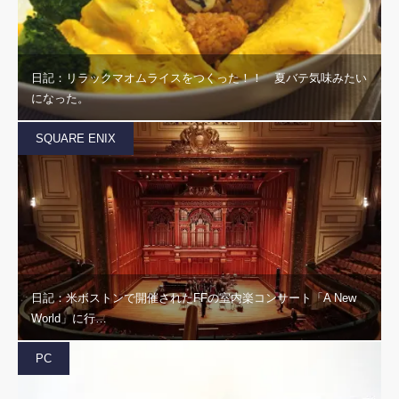
日記：リラックマオムライスをつくった！！ 夏バテ気味みたい
になった。
SQUARE ENIX
日記：米ボストンで開催されたFFの室内楽コンサート「A New
World」に行…
PC