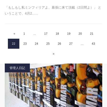
「もしもし私ミンフィリアよ、幕張に来て頂戴（2日間よ）」 と
いうことで、4月2...…
«
1
…
17
18
19
20
21
22
23
24
25
26
27
…
43
»
管理人日記