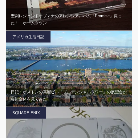
聖剣レジェンドオブマナのアレンジアルバム「Promise」買っ
た！ ホームタウン…
アメリカ生活日記
日記：ボストンの高層ビル「プルデンシャルタワー」の展望台か
ら街全体を見てみた
SQUARE ENIX