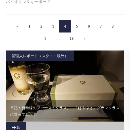
バイオリン＆キーボード...…
«
1
2
3
4
5
6
7
8
9
…
18
»
管理人レポート（スクエニ以外）
日記：新幹線のファーストクラス。 「はやぶさ」グランクラス
に乗ってみた！
FF15