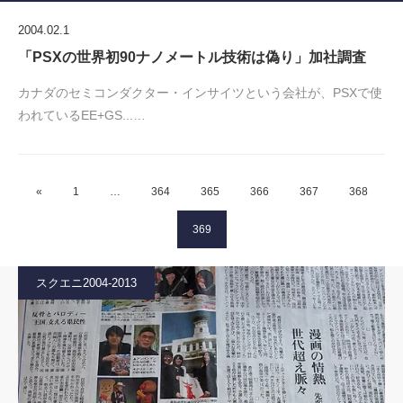
2004.02.1
「PSXの世界初90ナノメートル技術は偽り」加社調査
カナダのセミコンダクター・インサイツという会社が、PSXで使
われているEE+GS...…
«
1
…
364
365
366
367
368
369
スクエニ2004-2013