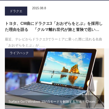
2015.08.8
ドラクエ
トヨタ、CM曲にドラクエ3「おおぞらをとぶ」を採用し
た理由を語る 「クルマ離れ世代が旅と冒険で思い…
最近、テレビからドラクエ3でラーミアに乗った際に流れる名曲
「おおぞらをとぶ」が...…
ライフハック
Surface GoでWindows 10のSモードを解除する方法！ Chrom…