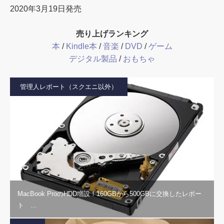
2020年3月19日発売
売り上げランキング
本
/
Kindle本
/
音楽
/
DVD
/
ゲーム
デジタル製品
/
おもちゃ
管理人レポート（スクエニ以外）
MacBook ProのHDD増設！160GBから500GBに交換したレポー
ト …