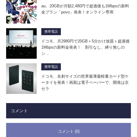
au、20GBが月額2,480円で超過後も1Mbpsの新料
金プラン「povo」発表！オンライン専用
携帯電話
ドコモ、月2980円で20GB＋5分かけ放題＋超過後
1Mbpsの新料金発表！ 割引なし、縛り無しの
シ…
携帯電話
ドコモ、名刺サイズの世界最薄最軽量カード型ケ
ータイを発表！画面は電子ペーパーで、開発は京
セラ
コメント
コメント (0)