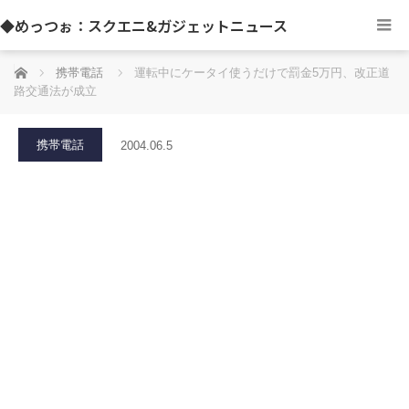
◆めっつぉ：スクエニ&ガジェットニュース
ホーム
携帯電話
運転中にケータイ使うだけで罰金5万円、改正道
路交通法が成立
携帯電話
2004.06.5