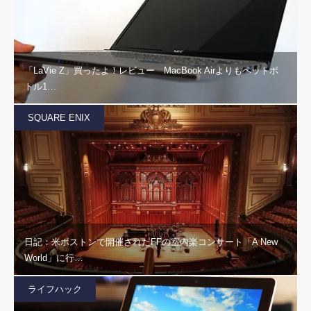
「LaVie Z」買ったよ！レビュー MacBook Airよりもペットボ
トル1…
SQUARE ENIX
日記：米ボストンで開催されたFFの室内楽コンサート「A New
World」に行…
ライフハック