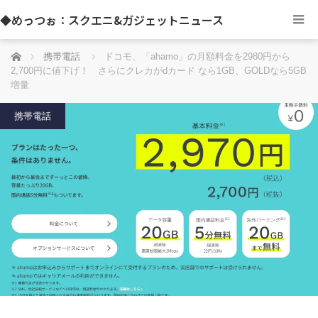
◆めっつぉ：スクエニ&ガジェットニュース
ホーム
携帯電話
ドコモ、「ahamo」の月額料金を2980円から
2,700円に値下げ！ さらにクレカがdカード なら1GB、GOLDなら5GB
増量
携帯電話