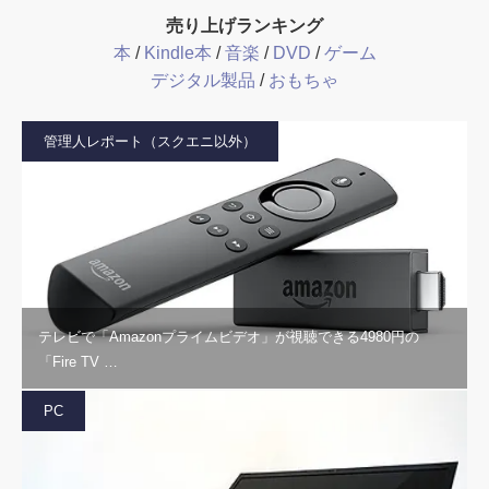
売り上げランキング
本
/
Kindle本
/
音楽
/
DVD
/
ゲーム
デジタル製品
/
おもちゃ
管理人レポート（スクエニ以外）
テレビで「Amazonプライムビデオ」が視聴できる4980円の
「Fire TV …
PC