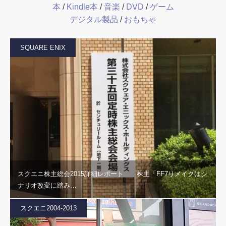
本
/
Kindle本
/
音楽
/
DVD
/
ゲーム
デジタル製品
/
おもちゃ
SQUARE ENIX
スクエニ株主総会2015詳細レポート 株主「FF7リメイクはシ
ナリオ改変に踏み…
スクエニ2004-2013