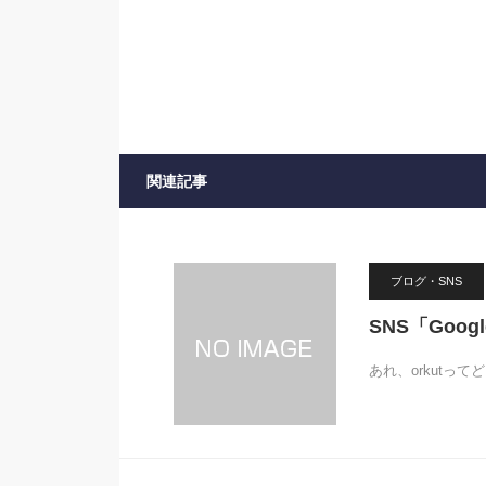
関連記事
ブログ・SNS
SNS「Go
あれ、orkutっ