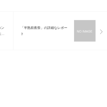
コン
「半熟前夜祭」の詳細なレポー
大な
ト