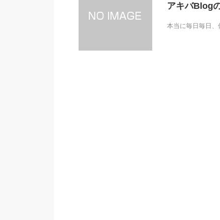
アキバBlog
本当に毎日毎日、休