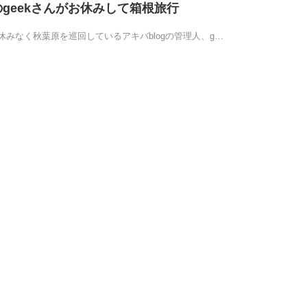
のgeekさんがお休みして箱根旅行
みなく秋葉原を巡回しているアキバblogの管理人、g…