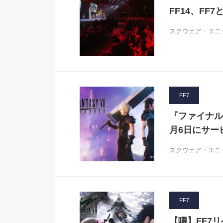
FF14、F
スクウェア・エニ
FF7
『ファイナルフ
月6日にサー
スクウェア・エニッ
FF7
【噂】FF7