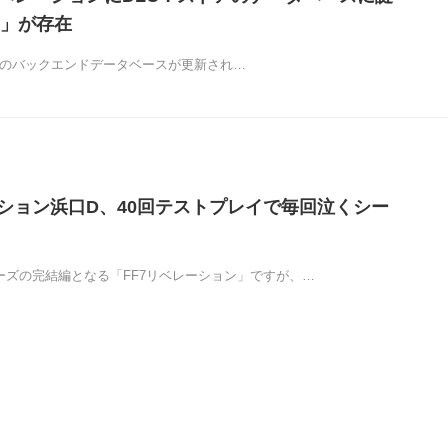
」が存在
 Storeのバックエンドデータベースが更新され…
ーション浜口D、40回テストプレイで毎回泣くシー
リーズの完結編となる「FF7リベレーション」ですが、…