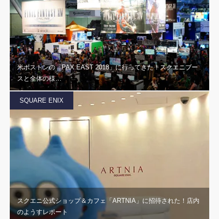
米ボストンの「PAX EAST 2018」に行ってきた！スクエニブー
スと全体の様…
SQUARE ENIX
スクエニ公式ショップ＆カフェ「ARTNIA」に招待された！店内
のようすレポート