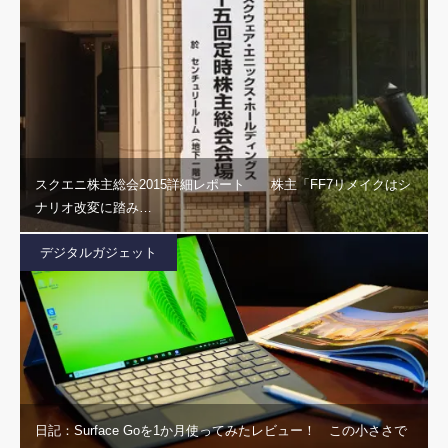
スクエニ株主総会2015詳細レポート 株主「FF7リメイクはシ
ナリオ改変に踏み…
デジタルガジェット
日記：Surface Goを1か月使ってみたレビュー！ この小ささで