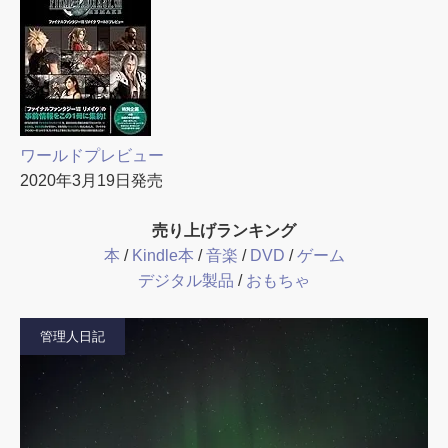
ワールドプレビュー
2020年3月19日発売
売り上げランキング
本
/
Kindle本
/
音楽
/
DVD
/
ゲーム
デジタル製品
/
おもちゃ
管理人日記