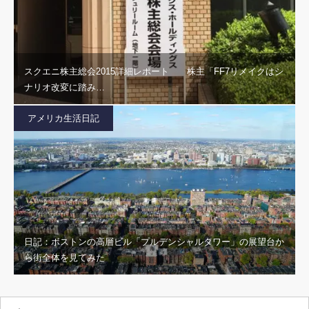
スクエニ株主総会2015詳細レポート 株主「FF7リメイクはシ
ナリオ改変に踏み…
アメリカ生活日記
日記：ボストンの高層ビル「プルデンシャルタワー」の展望台か
ら街全体を見てみた