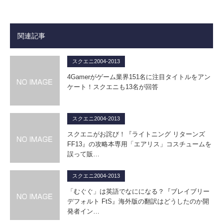
関連記事
スクエニ2004-2013
4Gamerがゲーム業界151名に注目タイトルをアン
ケート！スクエニも13名が回答
スクエニ2004-2013
スクエニがお詫び！『ライトニング リターンズ
FF13』の攻略本専用「エアリス」コスチュームを
誤って販…
スクエニ2004-2013
「むぐぐ」は英語でなにになる？『ブレイブリー
デフォルト FtS』海外版の翻訳はどうしたのか開
発者イン…