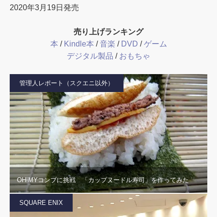
2020年3月19日発売
売り上げランキング
本
/
Kindle本
/
音楽
/
DVD
/
ゲーム
デジタル製品
/
おもちゃ
管理人レポート（スクエニ以外）
OH!MYコンブに挑戦 「カップヌードル寿司」を作ってみた
SQUARE ENIX