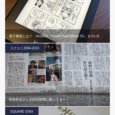
電子書籍とは？ Amazon「Kindle PaperWhite 3G」を2か月…
スクエニ2004-2013
野村哲也さんが読売新聞に載ってるー！
SQUARE ENIX