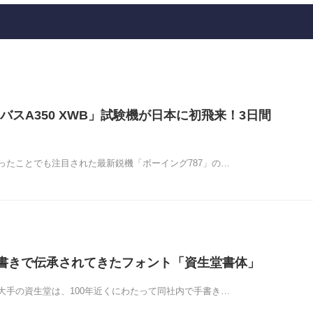
バスA350 XWB」試験機が日本に初飛来！3日間
ったことでも注目された最新鋭機「ボーイング787」の…
手書きで伝承されてきたフォント「資生堂書体」
大手の資生堂は、100年近くにわたって同社内で手書き…