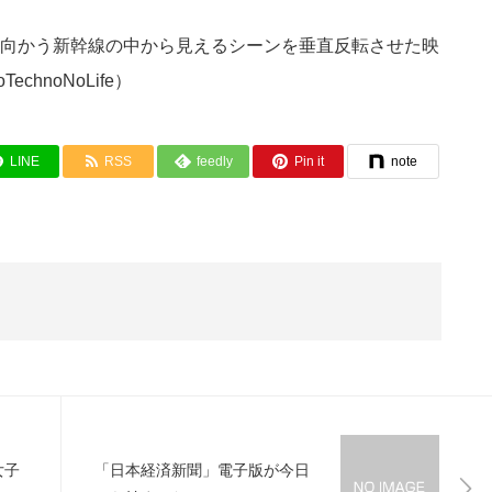
向かう新幹線の中から見えるシーンを垂直反転させた映
hnoNoLife）
LINE
RSS
feedly
Pin it
note
女子
「日本経済新聞」電子版が今日