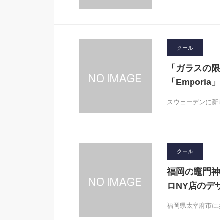
クール
「ガラスの限
「Empori
スウェーデンに新し
クール
福岡の竈門神
ロNY店のデ
福岡県太宰府市に