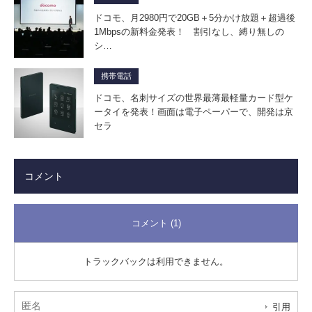
ドコモ、月2980円で20GB＋5分かけ放題＋超過後
1Mbpsの新料金発表！ 割引なし、縛り無しの
シ…
携帯電話
ドコモ、名刺サイズの世界最薄最軽量カード型ケ
ータイを発表！画面は電子ペーパーで、開発は京
セラ
コメント
コメント (1)
トラックバックは利用できません。
匿名
引用