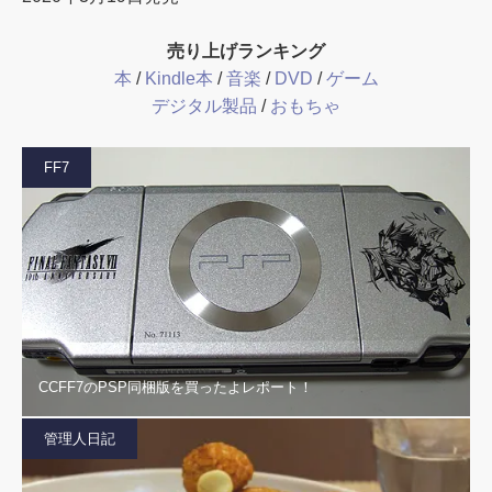
売り上げランキング
本
/
Kindle本
/
音楽
/
DVD
/
ゲーム
デジタル製品
/
おもちゃ
FF7
CCFF7のPSP同梱版を買ったよレポート！
管理人日記