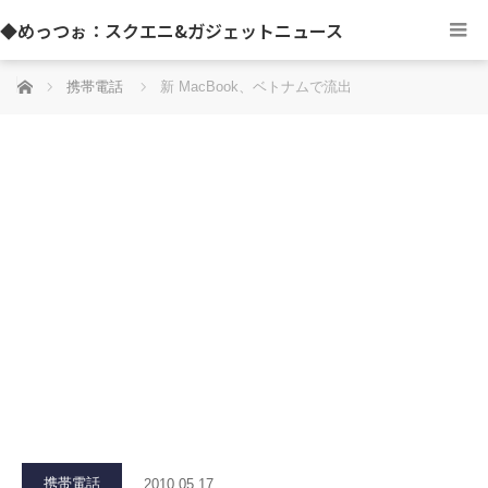
◆めっつぉ：スクエニ&ガジェットニュース
ホーム
携帯電話
新 MacBook、ベトナムで流出
携帯電話
2010.05.17