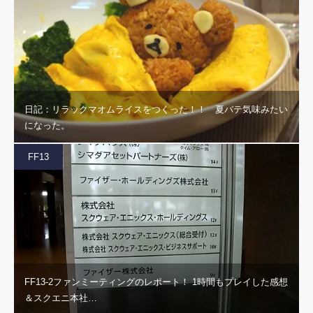
日記：リラックマオムライスをつくった！！ 夏バテ気味みたい
になった。
FF13
FF13-2ファンミーティングのレポート！ 1時間もプレイした感想
＆スクエニ本社…