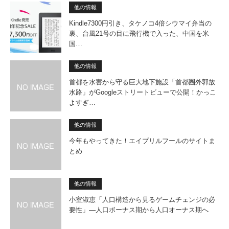
他の情報
Kindle7300円引き、タケノコ4倍シウマイ弁当の
裏、台風21号の目に飛行機で入った、中国を米
国…
他の情報
首都を水害から守る巨大地下施設「首都圏外郭放
水路」がGoogleストリートビューで公開！かっこ
よすぎ…
他の情報
今年もやってきた！エイプリルフールのサイトま
とめ
他の情報
小室淑恵「人口構造から見るゲー­ムチェンジの必
要性」―人口ボーナス期から人口オーナス期へ