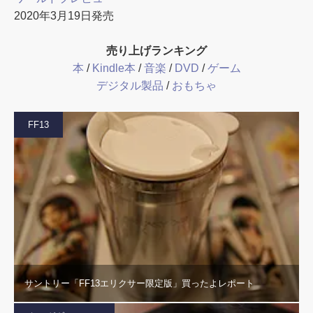
2020年3月19日発売
売り上げランキング
本
/
Kindle本
/
音楽
/
DVD
/
ゲーム
デジタル製品
/
おもちゃ
FF13
サントリー「FF13エリクサー限定版」買ったよレポート