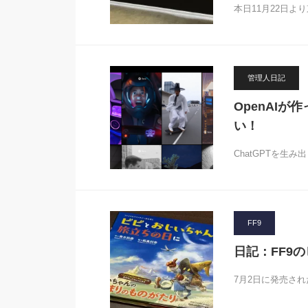
本日11月22日よ
管理人日記
OpenAIが
い！
ChatGPTを生み出
FF9
日記：FF9
7月2日に発売され