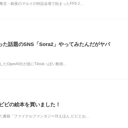
り東京・銀座のマルイの特設会場で始まったFF9 2…
作った話題のSNS「Sora2」やってみたんだがヤバ
したOpenAI社が急にTiktokっぽい動画…
のビビの絵本を買いました！
た書籍「ファイナルファンタジーIXえほん ビビとお…