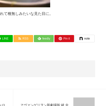
れて種無しみたいな見た目に。
LINE
RSS
feedly
Pin it
note
ャロ
ヱヴァンゲリヲン新劇場版:破 全