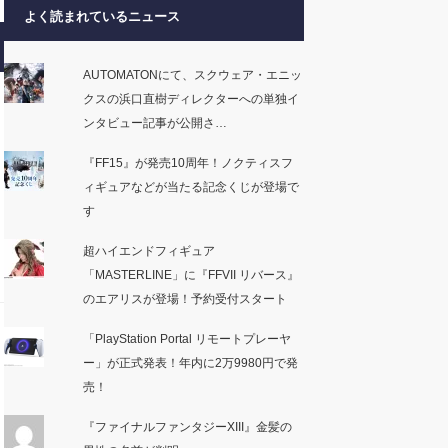
よく読まれているニュース
AUTOMATONにて、スクウェア・エニッ
クスの浜口直樹ディレクターへの単独イ
ンタビュー記事が公開さ…
『FF15』が発売10周年！ノクティスフ
ィギュアなどが当たる記念くじが登場で
す
超ハイエンドフィギュア
「MASTERLINE」に『FFVII リバース』
のエアリスが登場！予約受付スタート
「PlayStation Portal リモートプレーヤ
ー」が正式発表！年内に2万9980円で発
売！
『ファイナルファンタジーXIII』金髪の