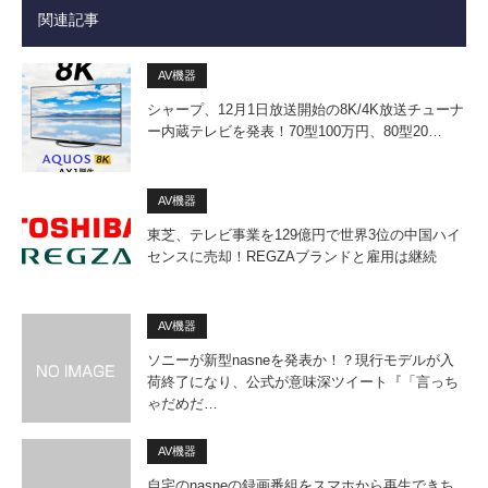
関連記事
AV機器
シャープ、12月1日放送開始の8K/4K放送チューナ
ー内蔵テレビを発表！70型100万円、80型20…
AV機器
東芝、テレビ事業を129億円で世界3位の中国ハイ
センスに売却！REGZAブランドと雇用は継続
AV機器
ソニーが新型nasneを発表か！？現行モデルが入
荷終了になり、公式が意味深ツイート『「言っち
ゃだめだ…
AV機器
自宅のnasneの録画番組をスマホから再生できち