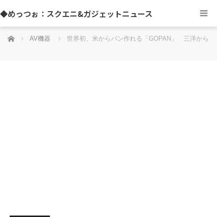
◆めっつぉ：スクエニ&ガジェットニュース
ホーム
AV機器
世界初、米からパン作れる「GOPAN」 三洋から