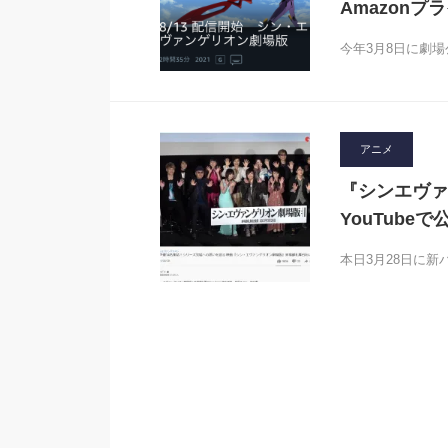
Amazonプ
今年3月8日に劇
アニメ
『シンエヴァ
YouTub
本日3月28日に新