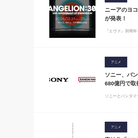
ニーアのヨコ
が発表！
『エヴァ』30周年を
アニメ
ソニー、バン
680億円で取
ソニーとバンダイ
アニメ