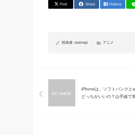
Post
Share
Hatena
投稿者:
asanagi
アニメ
iPhoneは、ソフトバンクとa
どっちがいいの？山手線で
に比べてみたら、au圧勝。