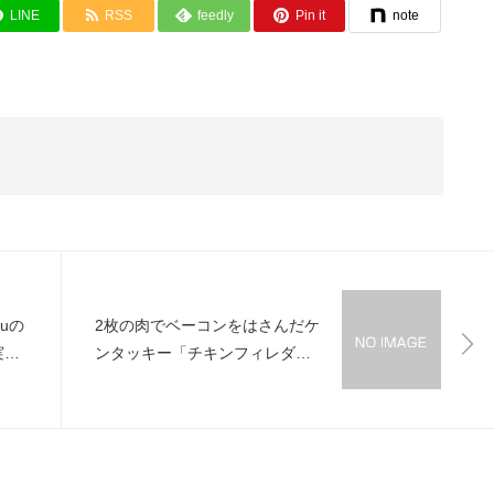
LINE
RSS
feedly
Pin it
note
uの
2枚の肉でベーコンをはさんだケ
実際
ンタッキー「チキンフィレダブ
ル」を食べた人が続々と！