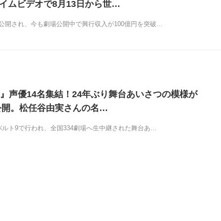
ライムビデオで8月13日から世…
場公開され、今も劇場公開中で興行収入が100億円を突破…
』声優14名集結！24年ぶり舞台あいさつの模様が
eで公開。松任谷由実さんの名…
バルト9で行われ、全国334劇場へ生中継された舞台あ…