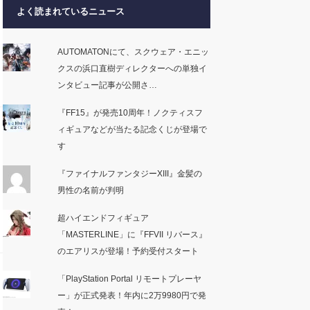
よく読まれているニュース
AUTOMATONにて、スクウェア・エニッ
クスの浜口直樹ディレクターへの単独イ
ンタビュー記事が公開さ…
『FF15』が発売10周年！ノクティスフ
ィギュアなどが当たる記念くじが登場で
す
『ファイナルファンタジーXIII』金髪の
男性の名前が判明
超ハイエンドフィギュア
「MASTERLINE」に『FFVII リバース』
のエアリスが登場！予約受付スタート
「PlayStation Portal リモートプレーヤ
ー」が正式発表！年内に2万9980円で発