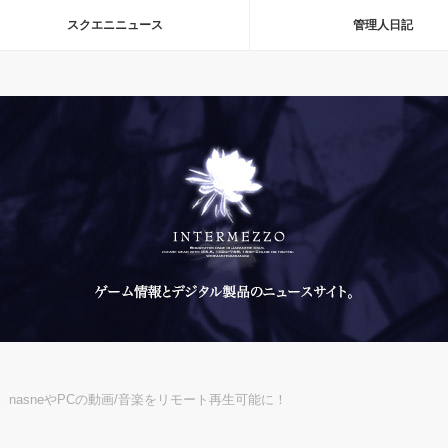
スクエニニュース
管理人日記
ート。nasneやPCの動画/音楽をリモート再生可能に！