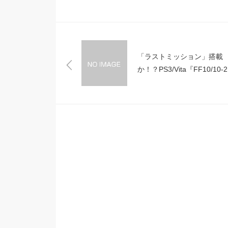
「ラストミッション」搭載
か！？PS3/Vita『FF10/10-2
HD』のメニュー画像。収録
は5作品に…！