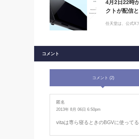
4月2日22時
クトが配信と
任天堂は、公式Xアカ
コメント
コメント (2)
匿名
2013年 8月 06日 6:50pm
vitaは専ら寝るときのBGVに使っ