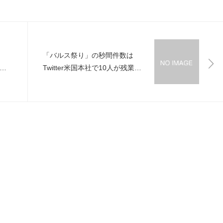
「バルス祭り」の秒間件数は
Twitter米国本社で10人が残業し
作品
てカウントしていた！舞台裏が
明らかに