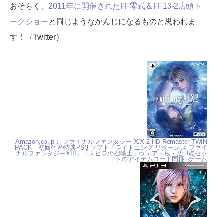
おそらく、
2011年に開催されたFF零式＆FF13-2店頭ト
ークショー
と同じようなかんじになるものと思われま
す！（Twitter）
Amazon.co.jp： ファイナルファンタジー X/X-2 HD Remaster TWIN
PACK 初回生産特典PS3 ソフト「ライトニング リターンズ ファイ
ナルファンタジーXIII」「スピラの召喚士」ウェア・杖・盾 3点セッ
トのアイテムコード同梱: ゲーム