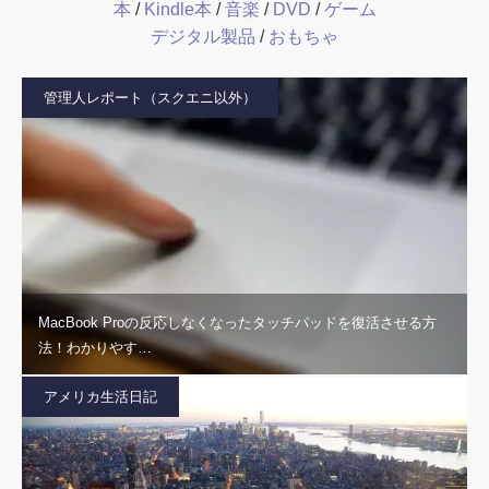
本
/
Kindle本
/
音楽
/
DVD
/
ゲーム
デジタル製品
/
おもちゃ
管理人レポート（スクエニ以外）
MacBook Proの反応しなくなったタッチパッドを復活させる方
法！わかりやす…
アメリカ生活日記