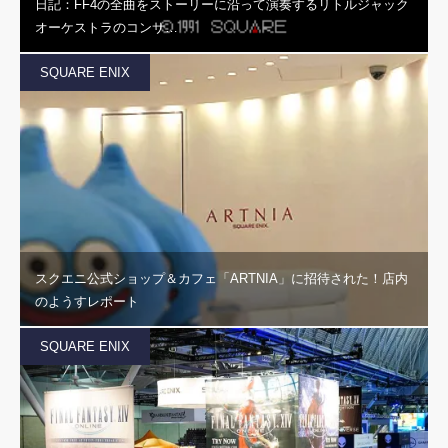
日記：FF4の全曲をストーリーに沿って演奏するリトルジャック
オーケストラのコンサ…
SQUARE ENIX
スクエニ公式ショップ＆カフェ「ARTNIA」に招待された！店内
のようすレポート
SQUARE ENIX