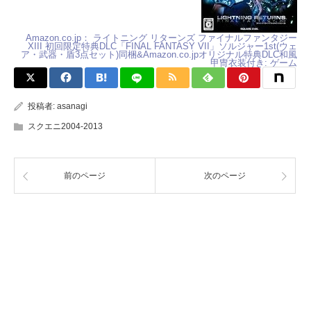
Amazon.co.jp： ライトニング リターンズ ファイナルファンタジー
XIII 初回限定特典DLC「FINAL FANTASY VII」ソルジャー1st(ウェ
ア・武器・盾3点セット)同梱&Amazon.co.jpオリジナル特典DLC和風
甲冑衣装付き: ゲーム
投稿者:
asanagi
スクエニ2004-2013
前のページ
次のページ