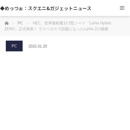
◆めっつぉ：スクエニ&ガジェットニュース
ホーム
PC
NEC、世界最軽量13.3型ノート「LaVie Hybrid
ZERO」正式発表！ ラスベガスで話題になったLaVie Zの後継
PC
2015.01.20