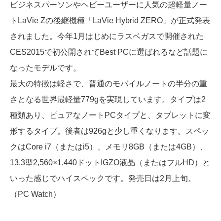
ビジネスパーソンやヘビーユーザーに人気の超軽量ノー
トLaVie Zの後継機種「LaVie Hybrid ZERO」が正式発表
されました。今年1月はじめにラスベガスで開催された
CES2015で初公開されてBest PCに選ばれるなど話題に
なったモデルです。
最大の特徴は軽さで、普通のモバイルノートの半分の重
さとなる世界最軽量779gを実現しています。タイプは2
種類あり、ピュアなノートPCタイプと、タブレットに変
形するタイプ。後者は926gと少し重くなります。スペッ
クはCore i7（またはi5）、メモリ8GB（または4GB）、
13.3型2,560×1,440ドットIGZO液晶（またはフルHD）と
いった感じでハイスペックです。発売日は2月上旬。
（PC Watch）