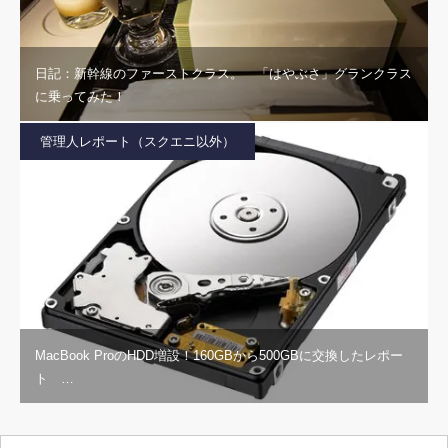
日記：新幹線のファーストクラス。 「はやぶさ」グランクラス
に乗ってみた！
管理人レポート（スクエニ以外）
MacBook ProのHDD増設！160GBから500GBに交換したレポー
ト …