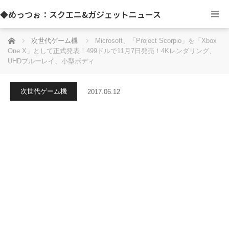
◆めっつぉ：スクエニ&ガジェットニュース
ホーム
次世代ゲーム機
Microsoft、「Project Scorpio」を「Xbox
One X」として正式発表！499ドルで11月7日発売！4Kレンダリング、
UHDブルーレイ、小型ボディ
次世代ゲーム機
2017.06.12