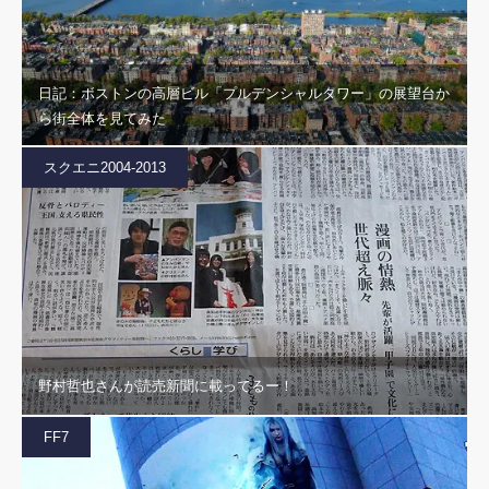
日記：ボストンの高層ビル「プルデンシャルタワー」の展望台か
ら街全体を見てみた
スクエニ2004-2013
野村哲也さんが読売新聞に載ってるー！
FF7