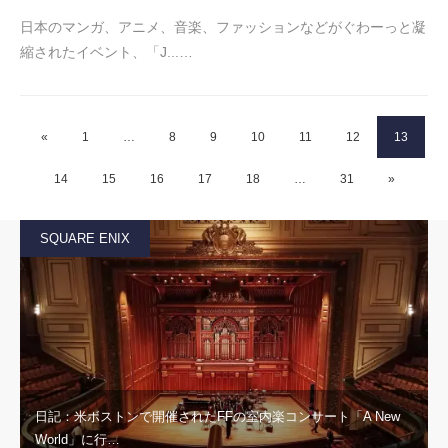
日本のマンガ、アニメ、音楽、ファッションなどがぐわーっと凝
縮されたイベント、「J...…
«
1
…
8
9
10
11
12
13
14
15
16
17
18
…
31
»
SQUARE ENIX
日記：米ボストンで開催されたFFの室内楽コンサート「A New
World」に行…