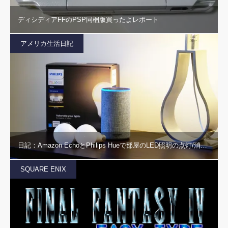
ディシディアFFのPSP同梱版買ったよレポート
アメリカ生活日記
日記：Amazon EchoとPhilips Hueで部屋のLED照明の点灯/消…
SQUARE ENIX