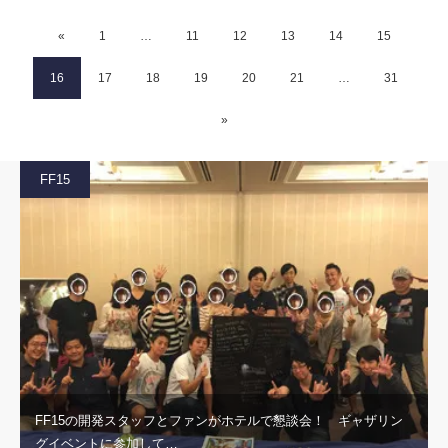
«
1
…
11
12
13
14
15
16
17
18
19
20
21
…
31
»
FF15
FF15の開発スタッフとファンがホテルで懇談会！ ギャザリン
グイベントに参加して…