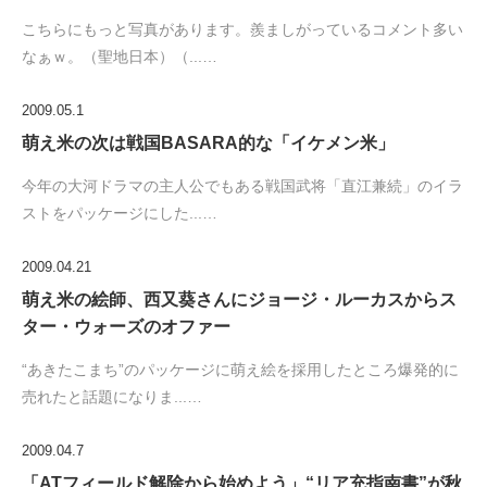
こちらにもっと写真があります。羨ましがっているコメント多い
なぁｗ。（聖地日本）（...…
2009.05.1
萌え米の次は戦国BASARA的な「イケメン米」
今年の大河ドラマの主人公でもある戦国武将「直江兼続」のイラ
ストをパッケージにした...…
2009.04.21
萌え米の絵師、西又葵さんにジョージ・ルーカスからス
ター・ウォーズのオファー
“あきたこまち”のパッケージに萌え絵を採用したところ爆発的に
売れたと話題になりま...…
2009.04.7
「ATフィールド解除から始めよう」“リア充指南書”が秋