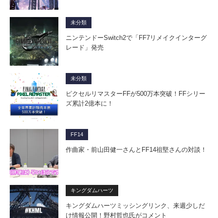
未分類
ニンテンドーSwitch2で「FF7リメイクインターグ
レード」発売
未分類
ピクセルリマスターFFが500万本突破！FFシリー
ズ累計2億本に！
FF14
作曲家・前山田健一さんとFF14祖堅さんの対談！
キングダムハーツ
キングダムハーツミッシングリンク、来週少しだ
け情報公開！野村哲也氏がコメント