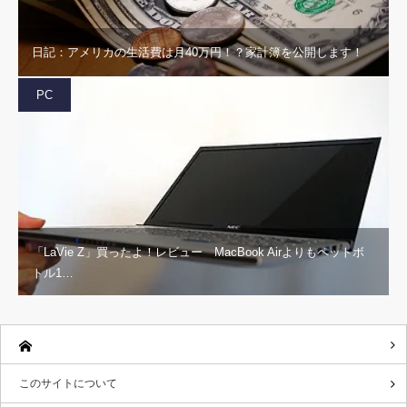
日記：アメリカの生活費は月40万円！？家計簿を公開します！
PC
「LaVie Z」買ったよ！レビュー MacBook Airよりもペットボ
トル1…
このサイトについて