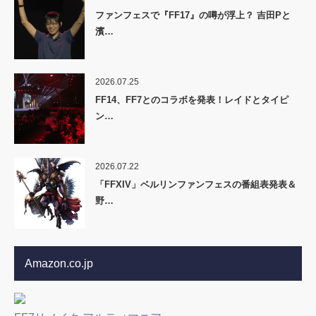
ファンフェスで『FF17』の噂が浮上？ 吉田Pと
濱…
2026.07.25
FF14、FF7とのコラボを発表！レイドとタイピ
ン…
2026.07.22
「FFXIV」ベルリンファンフェスの番組表発表＆
野…
Amazon.co.jp