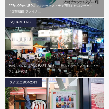
FF7のOPからEDまでをオーケストラで再現したコンサート
「交響組曲 ファイナ…
SQUARE ENIX
米ボストンの「PAX EAST 2018」に行ってきた！スクエニブー
スと全体の様…
スクエニ2004-2013