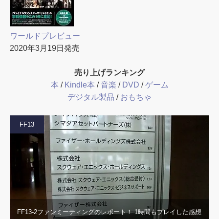
ワールドプレビュー
2020年3月19日発売
売り上げランキング
本
/
Kindle本
/
音楽
/
DVD
/
ゲーム
デジタル製品
/
おもちゃ
FF13
FF13-2ファンミーティングのレポート！ 1時間もプレイした感想