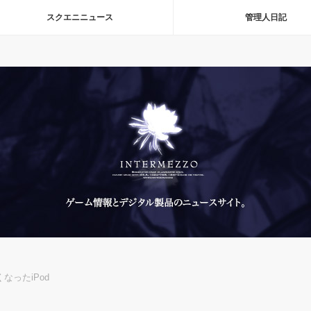
スクエニニュース
管理人日記
なったiPod