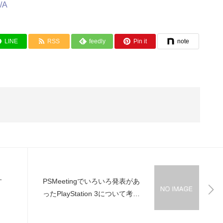
/A
LINE
RSS
feedly
Pin it
note
す
PSMeetingでいろいろ発表があ
ったPlayStation 3について考え
てみる