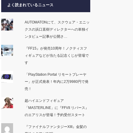
よく読まれているニュース
AUTOMATONにて、スクウェア・エニッ
クスの浜口直樹ディレクターへの単独イ
ンタビュー記事が公開さ…
『FF15』が発売10周年！ノクティスフ
ィギュアなどが当たる記念くじが登場で
す
「PlayStation Portal リモートプレーヤ
ー」が正式発表！年内に2万9980円で発
売！
超ハイエンドフィギュア
「MASTERLINE」に『FFVII リバース』
のエアリスが登場！予約受付スタート
『ファイナルファンタジーXIII』金髪の