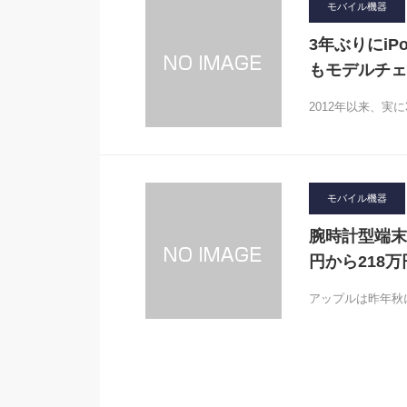
モバイル機器
3年ぶりにiPo
もモデルチェ
2012年以来、実に
モバイル機器
腕時計型端末「
円から218万
アップルは昨年秋に