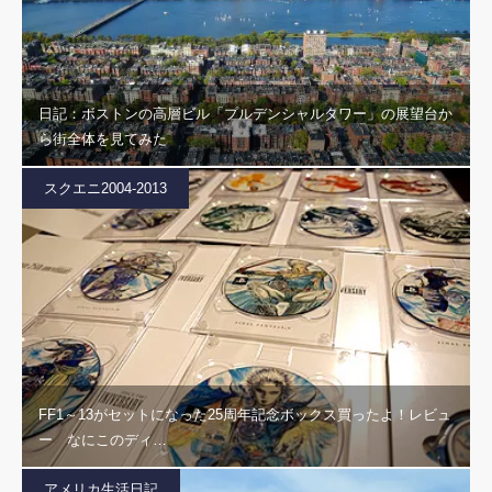
日記：ボストンの高層ビル「プルデンシャルタワー」の展望台か
ら街全体を見てみた
スクエニ2004-2013
FF1～13がセットになった25周年記念ボックス買ったよ！レビュ
ー なにこのディ…
アメリカ生活日記