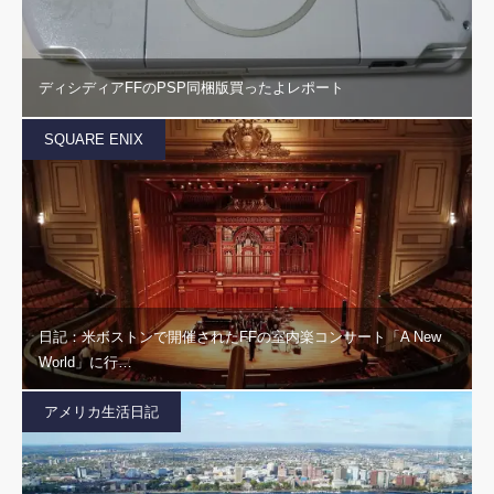
ディシディアFFのPSP同梱版買ったよレポート
SQUARE ENIX
日記：米ボストンで開催されたFFの室内楽コンサート「A New
World」に行…
アメリカ生活日記